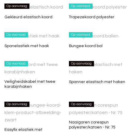
Op aanvraag
Op voorraad
Gekleurd elastisch koord
Trapezekoord polyester
Op voorraad
Op voorraad
Spanelastiek met haak
Bungee koord bal
Op voorraad
Op aanvraag
Veiligheidskabel met twee
Spanner elastisch met haken
karabijnhaken
Op aanvraag
Op aanvraag
Naaigaren corespun
polyester/katoen - Nr. 75
Easyfix elastiek met