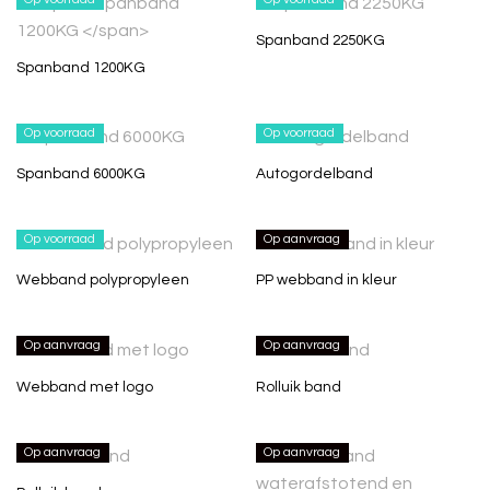
Spanband 2250KG
Spanband 1200KG
Op voorraad
Op voorraad
Spanband 6000KG
Autogordelband
Op voorraad
Op aanvraag
Webband polypropyleen
PP webband in kleur
Op aanvraag
Op aanvraag
Webband met logo
Rolluik band
Op aanvraag
Op aanvraag