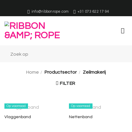
Overslaan
naar
info@ribbonrope.com
+31 073 622 17 94
inhoud
Home
/
Productsector
/
Zeilmakerij
FILTER
Op voorraad
Op voorraad
Vlaggenband
Nettenband