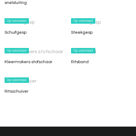
snelsluiting
Op voorraad
Op voorraad
Schuifgesp
Steekgesp
Op voorraad
Op voorraad
Kleermakers stofschaar
Ritsband
Op voorraad
Ritsschuiver