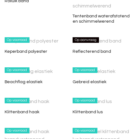
Rolluik band
Tentenband waterafstotend
en schimmelwerend
Op voorraad
Op aanvraag
Keperband polyester
Reflecterend band
Op voorraad
Op voorraad
Beachflag elastiek
Gebreid elastiek
Op voorraad
Op voorraad
Klittenband haak
Klittenband lus
Op voorraad
Op voorraad