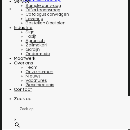
Service
Sample aanvraag
Offerteaanvraag
Catalogus aanvragen
Levering
Bestellen & betalen
Industrie
Sign
Tapijt
Agrarisch
Zeilmakerij
Gordijn
Ondermode
Maatwerk
Over ons
Team
Onze normen
Nieuws
Vacatures
Geschiedenis
Contact
Zoek op
×