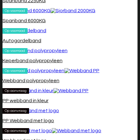
Spanband 2250KG
Op voorraad
Spanband 6000KG
Op voorraad
Autogordelband
Op voorraad
Keperband polypropyleen
Op voorraad
Webband polypropyleen
Op aanvraag
PP webband in kleur
Op aanvraag
PP Webband met logo
Op aanvraag