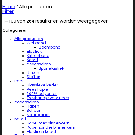
Home
/
Alle producten
Filter
1–100 van 264 resultaten worden weergegeven
Categorieën
Alle producten
Webband
Boomband
Elastiek
Klittenband
Koord
Accessoires
Spanelastiek
Ritsen
Stoffen
Pees
Klassieke keder
Pees flapje
100% polyester
Trekbandje voor pees
Accessoires
Haken
Schaar
Naai-garen
Koord
Kabel met binnenkern
Kabel zonder binnenkern
Elastisch koord