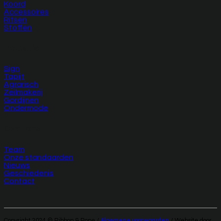
Koord
Accessoires
Ritsen
Stoffen
Industrie
Sign
Tapijt
Agrarisch
Zeilmakerij
Gordijnen
Ondermode
Over ons
Team
Onze standaarden
Nieuws
Geschiedenis
Contact
Copyright 2024 © Ribbon & Rope /
Algemene voorwaarden
/ Website door