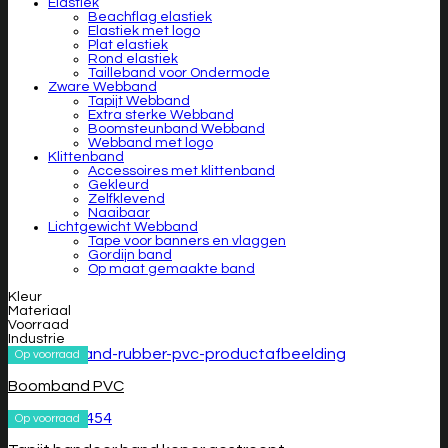
Elastiek
Beachflag elastiek
Elastiek met logo
Plat elastiek
Rond elastiek
Tailleband voor Ondermode
Zware Webband
Tapijt Webband
Extra sterke Webband
Boomsteunband Webband
Webband met logo
Klittenband
Accessoires met klittenband
Gekleurd
Zelfklevend
Naaibaar
Lichtgewicht Webband
Tape voor banners en vlaggen
Gordijn band
Op maat gemaakte band
Kleur
Materiaal
Voorraad
Industrie
Op voorraad
Boomband PVC
Op voorraad