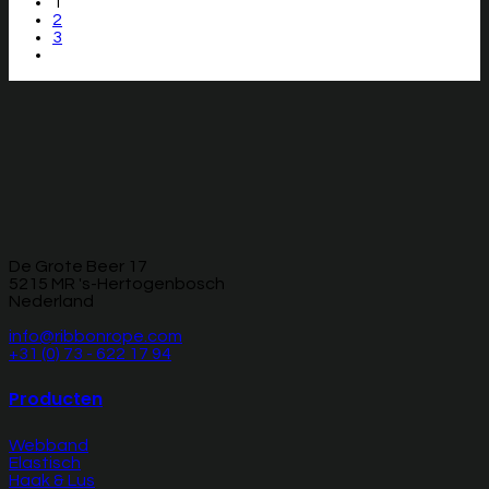
1
2
3
De Grote Beer 17
5215 MR 's-Hertogenbosch
Nederland
info@ribbonrope.com
+31 (0) 73 - 622 17 94
Producten
Webband
Elastisch
Haak & Lus