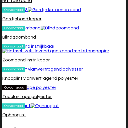
Raffrollo band
Op voorraad
Gordijnband keper
Op voorraad
Blind zoomband
Op voorraad
Zoomband instrijkbaar
Op voorraad
Knooplint vlamvertragend polyester
Op aanvraag
Tubulair tape polyester
Op voorraad
Ophanglint