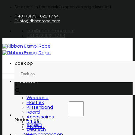
Overslaan
De expert in textieloplossingen van hoge kwaliteit.
naar
inhoud
T: +31 (0) 73 - 622 17 94
E: info@ribbonrope.com
info@ribbonrope.com
+31 073 622 17 94
Zoek op
Producten
×
Webband
Elastiek
Klittenband
Koord
Accessoires
Nederlands
Ritsen
English
Stoffen
Deutsch
Neem contact op