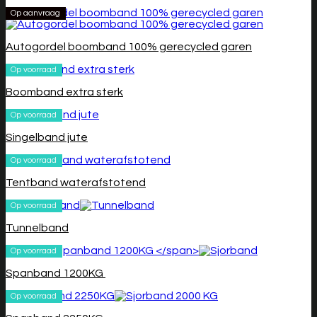
Op aanvraag
Autogordel boomband 100% gerecycled garen
Op voorraad
Boomband extra sterk
Op voorraad
Singelband jute
Op voorraad
Tentband waterafstotend
Op voorraad
Tunnelband
Op voorraad
Spanband 1200KG
Op voorraad