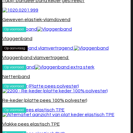
Tapijt bandeer band keper gestreept
Geweven elastiek-vlamdovend
Op voorraad
Vlaggenband
Op aanvraag
Vlaggenband vlamvertragend
Op voorraad
Nettenband
Op voorraad
Re-keder (platte pees 100% polyester)
Op voorraad
Vlakke pees elastisch TPE