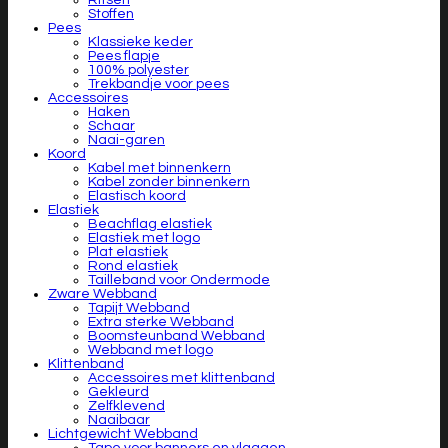
Stoffen
Pees
Klassieke keder
Pees flapje
100% polyester
Trekbandje voor pees
Accessoires
Haken
Schaar
Naai-garen
Koord
Kabel met binnenkern
Kabel zonder binnenkern
Elastisch koord
Elastiek
Beachflag elastiek
Elastiek met logo
Plat elastiek
Rond elastiek
Tailleband voor Ondermode
Zware Webband
Tapijt Webband
Extra sterke Webband
Boomsteunband Webband
Webband met logo
Klittenband
Accessoires met klittenband
Gekleurd
Zelfklevend
Naaibaar
Lichtgewicht Webband
Tape voor banners en vlaggen