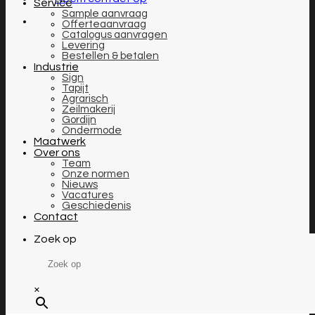
Service
Sample aanvraag
Offerteaanvraag
Catalogus aanvragen
Levering
Bestellen & betalen
Industrie
Sign
Tapijt
Agrarisch
Zeilmakerij
Gordijn
Ondermode
Maatwerk
Over ons
Team
Onze normen
Nieuws
Vacatures
Geschiedenis
Contact
Zoek op
×