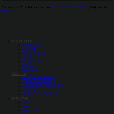
Copyright 2024 © Ribbon & Rope /
Algemene voorwaarden
/ Website door
Klubb
Producten
Webband
Elastiek
Klittenband
Koord
Accessoires
Ritsen
Stoffen
Service
Sample aanvraag
Offerteaanvraag
Catalogus aanvragen
Levering
Bestellen & betalen
Industrie
Sign
Tapijt
Agrarisch