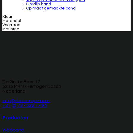
Gordijn band
Op maat gemaakte band
Kleur
Materiaal
Voorraad
Industrie
De Grote Beer 17
5215 MR 's-Hertogenbosch
Nederland
info@ribbonrope.com
+31 (0) 73 - 622 17 94
Producten
Webband