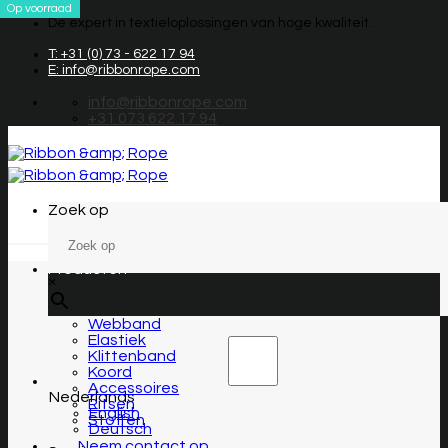
Op voorraad
Overslaan
De expert in textieloplossingen van hoge kwaliteit.
naar
inhoud
T: +31 (0) 73 - 622 17 94
E: info@ribbonrope.com
info@ribbonrope.com
+31 073 622 17 94
Zoek op
Producten
×
Webband
Elastiek
Klittenband
Koord
Accessoires
Nederlands
Ritsen
English
Stoffen
Deutsch
Neem contact op