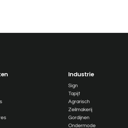
ten
Industrie
Sign
Tapijt
s
Agrarisch
Zeilmakerij
res
Gordijnen
Ondermode