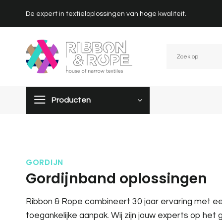
Overslaan
De expert in textieloplossingen van hoge kwaliteit.
naar
inhoud
Producten
GORDIJN
Gordijnband oplossingen
Ribbon & Rope combineert 30 jaar ervaring met ee
toegankelijke aanpak. Wij zijn jouw experts op het