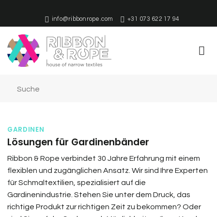
Zum
Inhalt
info@ribbonrope.com
+31 073 622 17 94
springen
GARDINEN
Lösungen für Gardinenbänder
Ribbon & Rope verbindet 30 Jahre Erfahrung mit einem
flexiblen und zugänglichen Ansatz. Wir sind Ihre Experten
für Schmaltextilien, spezialisiert auf die
Gardinenindustrie. Stehen Sie unter dem Druck, das
richtige Produkt zur richtigen Zeit zu bekommen? Oder