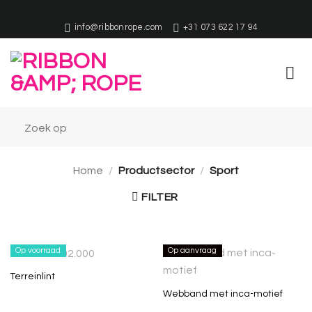
Overslaan
naar
info@ribbonrope.com
+31 073 622 17 94
inhoud
Home
/
Productsector
/
Sport
FILTER
Op voorraad
Op aanvraag
Terreinlint
Webband met inca-motief