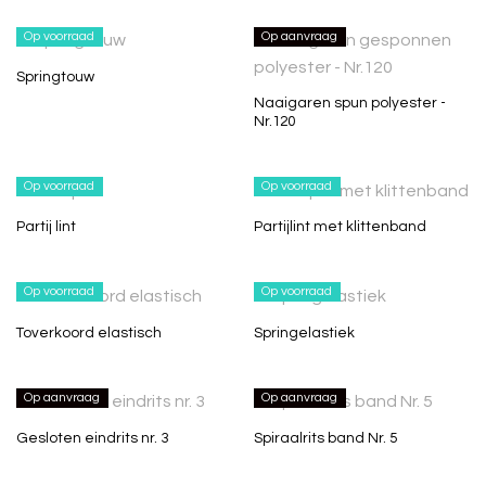
Op voorraad
Op aanvraag
Springtouw
Naaigaren spun polyester -
Nr.120
Op voorraad
Op voorraad
Partij lint
Partijlint met klittenband
Op voorraad
Op voorraad
Toverkoord elastisch
Springelastiek
Op aanvraag
Op aanvraag
Gesloten eindrits nr. 3
Spiraalrits band Nr. 5