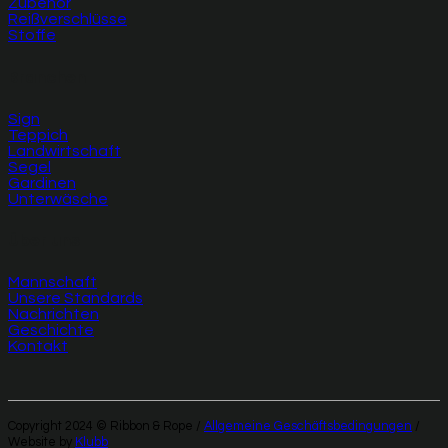
Zubehör
Reißverschlüsse
Stoffe
Branchen
Sign
Teppich
Landwirtschaft
Segel
Gardinen
Unterwäsche
Über uns
Mannschaft
Unsere Standards
Nachrichten
Geschichte
Kontakt
Copyright 2024 © Ribbon & Rope /
Allgemeine Geschäftsbedingungen
/
Website by
Klubb