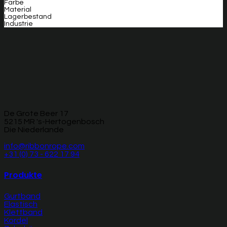
Farbe
Material
Lagerbestand
Industrie
De Grote Beer 17
5215 MR 's-Hertogenbosch
Die Niederlande
info@ribbonrope.com
+31 (0) 73 - 622 17 94
Produkte
Gurtband
Elastisch
Klettband
Kordel