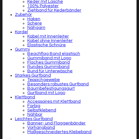
Keder mit Lasche
100% Polyester
Ziehband für Kederbänder
Zubehör
Haken
Schere
Nähgarn
Kordel
Kabel mit Innenleiter
Kabel ohne Innenleiter
Elastische Schnüre
Gummi
Beachflag Band elastisch
Gummiband mit Logo
Flaches Gummiband
Rundes Gummiband
Bund für Unterwäsche
Starkes Gurtband
Teppichgewebe
Besonders robustes Gurtband
Baumbefestigungsgurt
Gurtband mit Logo
Klettband
Accessoires mit Klettband
Farbig
Selbstklebend
Nähbar
Leichtes Gurtband
Banner- und Flaggenbänder
Vorhangband
Maßgeschneidertes Klebeband