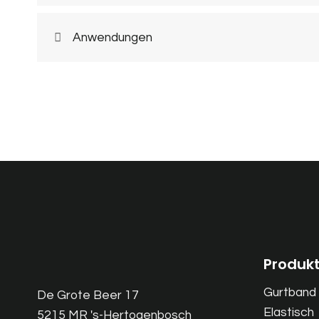
Anwendungen
Produk
Gurtband
De Grote Beer 17
Elastisch
5215 MR 's-Hertogenbosch