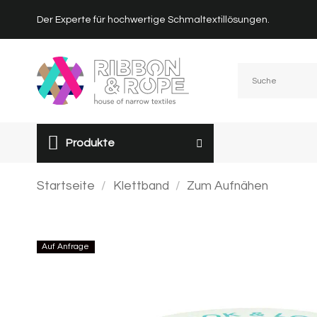
Zum
Der Experte für hochwertige Schmaltextillösungen.
Inhalt
springen
Produkte
Startseite
/
Klettband
/
Zum Aufnähen
Auf Anfrage