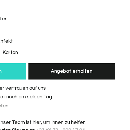
ter
onfekt
1 Karton
n
Angebot erhalten
r vertrauen auf uns
bot noch am selben Tag
llen
nser Team ist hier, um Ihnen zu helfen.