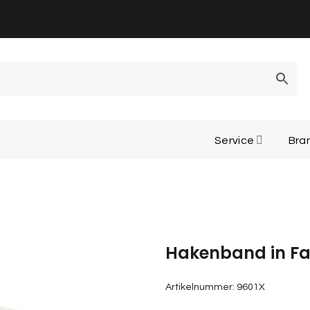
Service
Bra
Hakenband in F
Artikelnummer:
9601X